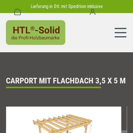
Lieferung in Dtl. mit Spedition inklusive
alt springen
Warenkorb enthält 0 Positionen. Der Gesamtwert beträgt 0,00 
CARPORT MIT FLACHDACH 3,5 X 5 M
Bildergalerie überspringen