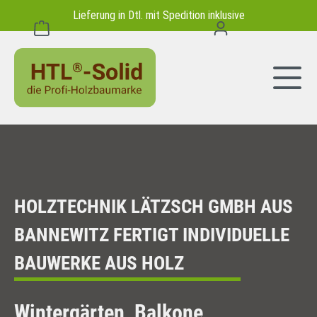
Lieferung in Dtl. mit Spedition inklusive
alt springen
Warenkorb enthält 0 Positionen. Der Gesamtwert beträgt 0,00 
HOLZTECHNIK LÄTZSCH GMBH AUS
BANNEWITZ FERTIGT INDIVIDUELLE
BAUWERKE AUS HOLZ
Wintergärten, Balkone,