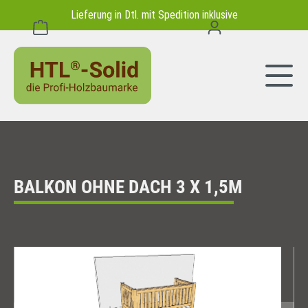
Lieferung in Dtl. mit Spedition inklusive
alt springen
Warenkorb enthält 0 Positionen. Der Gesamtwert beträgt 0,00 
BALKON OHNE DACH 3 X 1,5M
Bildergalerie überspringen